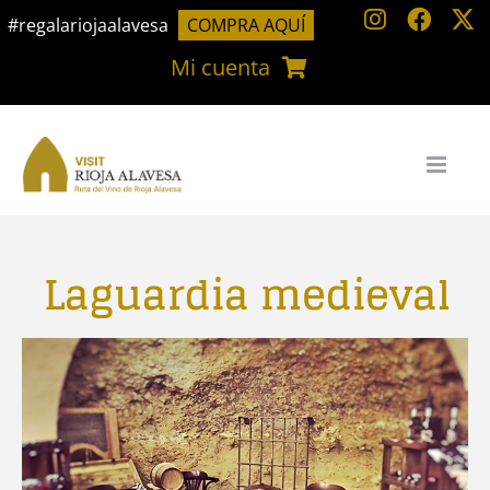
Saltar
#regalariojaalavesa
COMPRA AQUÍ
al
Mi cuenta
contenido
Laguardia medieval