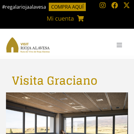
Saltar
#regalariojaalavesa
COMPRA AQUÍ
al
Mi cuenta
contenido
Visita Graciano