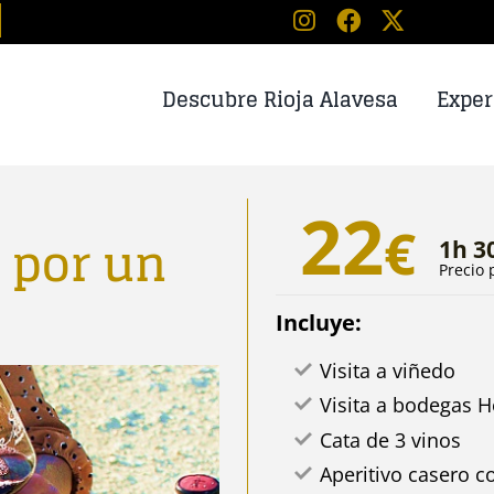
Descubre Rioja Alavesa
Exper
22
€
o por un
1h 3
Precio
Incluye:
Visita a viñedo
Visita a bodegas 
Cata de 3 vinos
Aperitivo casero c