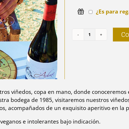
¿Es para reg
Co
Viticultor
y
enólogo
por
un
día
cantidad
stros viñedos, copa en mano, donde conoceremos e
uestra bodega de 1985, visitaremos nuestros viñed
intos, acompañados de un exquisito aperitivo en la p
veganos e intolerantes bajo indicación.