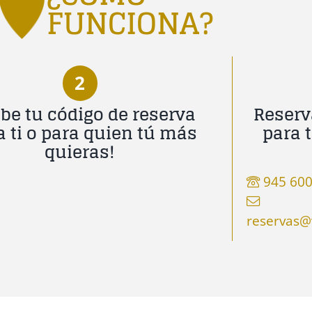
FUNCIONA?
2
be tu código de reserva
Reserv
a ti o para quien tú más
para 
quieras!
945 600
reservas@v