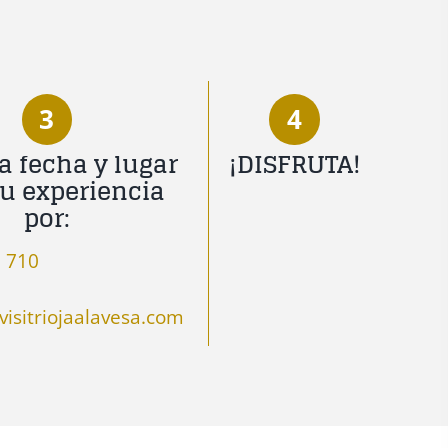
3
4
a fecha y lugar
¡DISFRUTA!
tu experiencia
por:
 710
isitriojaalavesa.com