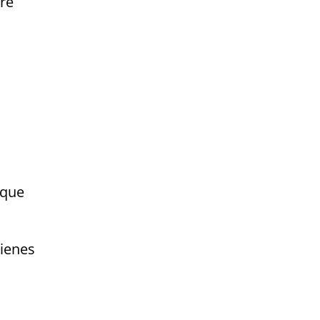
bre
 que
uienes