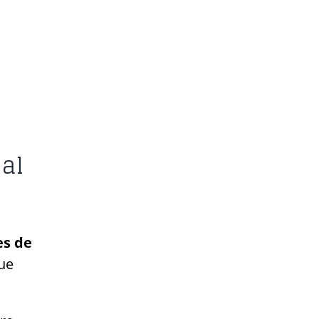
 al
es de
que