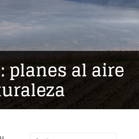
 planes al aire
turaleza
Buscar:
su