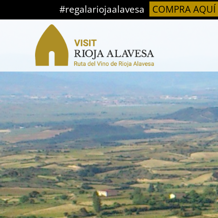
Saltar
#regalariojaalavesa
COMPRA AQUÍ
al
contenido