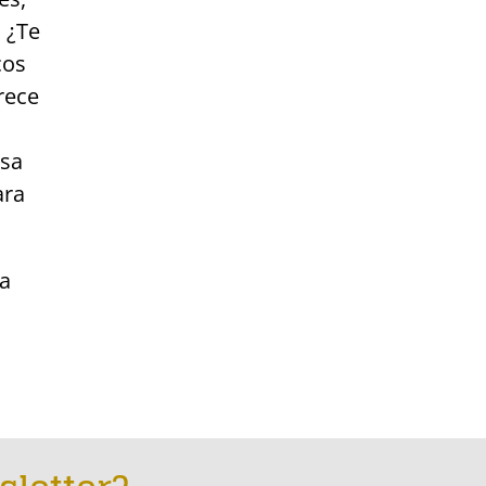
 ¿Te
cos
rece
asa
ara
ía