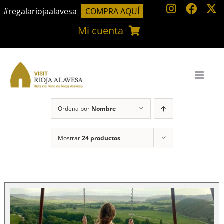
Saltar
#regalariojaalavesa
COMPRA AQUÍ
al
Mi cuenta
contenido
Ordena por
Nombre
Mostrar
24 productos