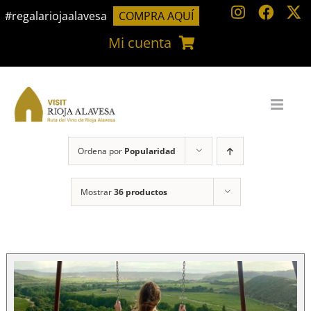
Saltar
#regalariojaalavesa
COMPRA AQUÍ
al
Mi cuenta
contenido
Ordena por
Popularidad
Mostrar
36 productos