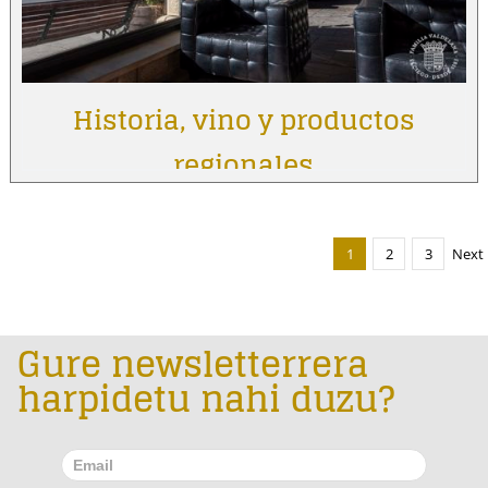
Historia, vino y productos
regionales
1
2
3
Next
Gure newsletterrera
harpidetu nahi duzu?