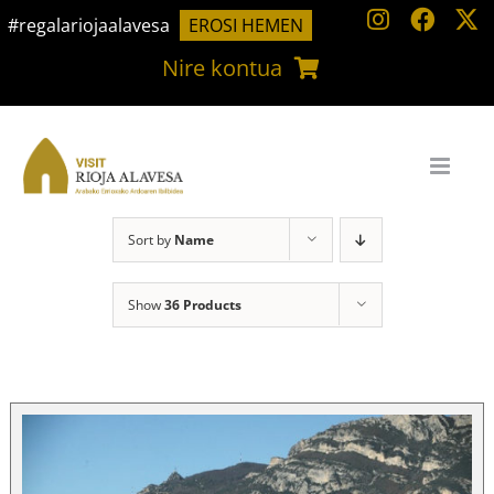
Skip
#regalariojaalavesa
EROSI HEMEN
to
Nire kontua
content
Sort by
Name
Show
36 Products