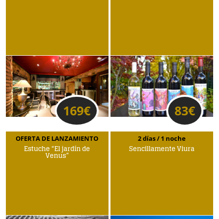
169
€
83
€
OFERTA DE LANZAMIENTO
2 días / 1 noche
Estuche “El jardín de
Sencillamente Viura
Venus”