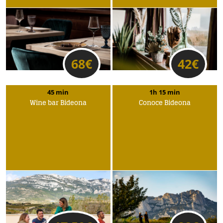
68
€
42
€
45 min
1h 15 min
Wine bar Bideona
Conoce Bideona