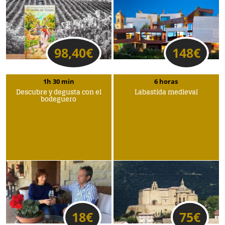
98,40
€
148
€
1h 30 min
6 horas
Descubre y degusta con el
Labastida medieval
bodeguero
18
€
75
€