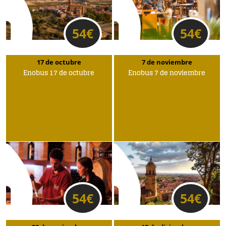
54
€
54
€
17 de octubre
7 de noviembre
Enobus 17 de octubre
Enobus 7 de noviembre
54
€
54
€