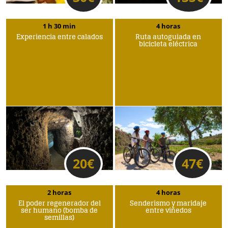
1 h 30 min
4 horas
Experiencia entre calados
Ruta autoguiada en
bicicleta eléctrica
20
€
47
€
2 horas
4 horas
El poder regenerador del
Senderismo y maridaje
ser humano (bomba de
entre viñedos
semillas)