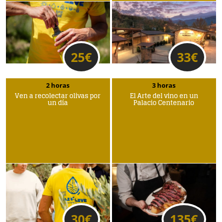
25
€
33
€
2 horas
3 horas
Ven a recolectar olivas por
El Arte del vino en un
un día
Palacio Centenario
30
€
135
€