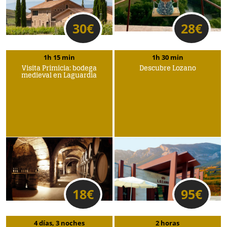
30
€
28
€
1h 15 min
1h 30 min
Visita Primicia: bodega
Descubre Lozano
medieval en Laguardia
18
€
95
€
4 días, 3 noches
2 horas