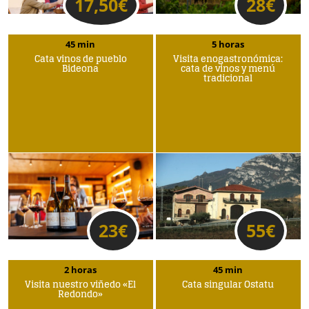
17,50
€
28
€
45 min
5 horas
Cata vinos de pueblo
Visita enogastronómica:
Bideona
cata de vinos y menú
tradicional
23
€
55
€
2 horas
45 min
Visita nuestro viñedo «El
Cata singular Ostatu
Redondo»