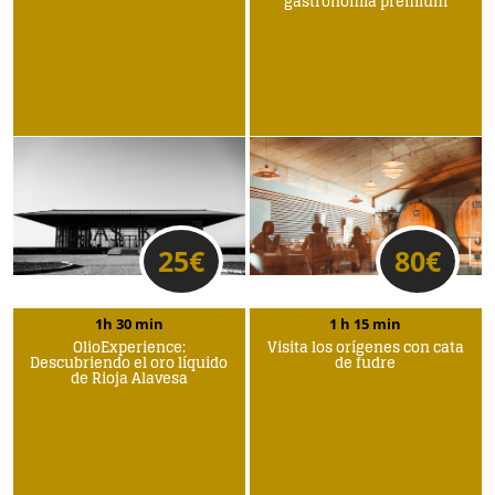
gastronomía premium
25
€
80
€
1h 30 min
1 h 15 min
OlioExperience:
Visita los orígenes con cata
Descubriendo el oro líquido
de fudre
de Rioja Alavesa