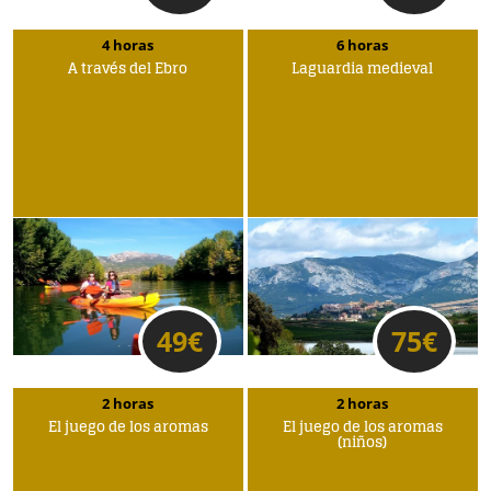
4 horas
6 horas
A través del Ebro
Laguardia medieval
49
€
75
€
2 horas
2 horas
El juego de los aromas
El juego de los aromas
(niños)