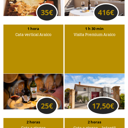
35
€
416
€
1 hora
1 h 30 min
Cata vertical Araico
Visita Premium Araico
25
€
17,50
€
2 horas
2 horas