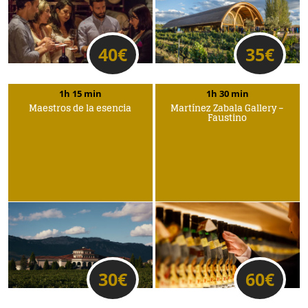
40
€
35
€
1h 15 min
1h 30 min
Maestros de la esencia
Martínez Zabala Gallery –
Faustino
30
€
60
€