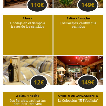
110
€
149
€
1 hora
2 días / 1 noche
Un viaje en el tiempo a
Los Parajes, cautiva tus
través de los sentidos
sentidos
12
€
149
€
2 días / 1 noche
OFERTA DE LANZAMIENTO
Los Parajes, cautiva tus
La Colección “El Fabulista”
sentidos (festivos)