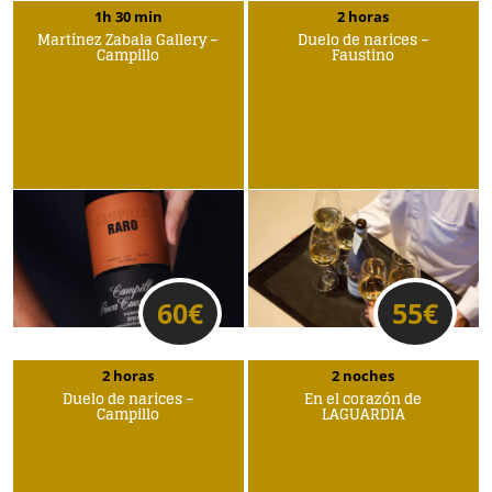
1h 30 min
2 horas
Martínez Zabala Gallery –
Duelo de narices –
Campillo
Faustino
60
€
55
€
2 horas
2 noches
Duelo de narices –
En el corazón de
Campillo
LAGUARDIA