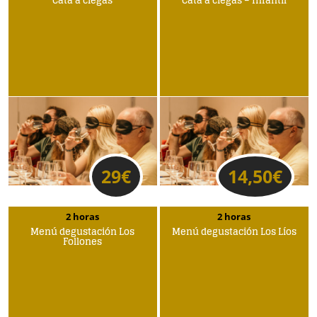
Cata a ciegas
Cata a ciegas – Infantil
29
€
14,50
€
2 horas
2 horas
Menú degustación Los
Menú degustación Los Líos
Follones