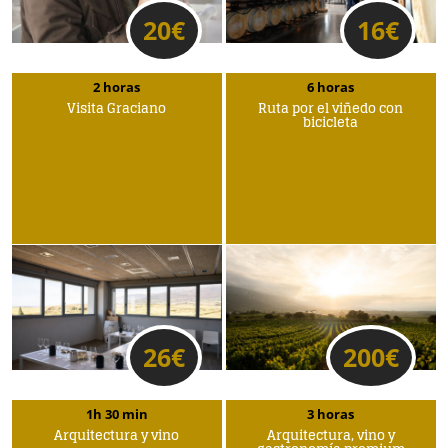
20
€
16
€
2 horas
6 horas
Visita Graciano
Ruta por el viñedo con
bicicleta
26
€
200
€
1h 30 min
3 horas
Arquitectura y vino
Arquitectura, vino y