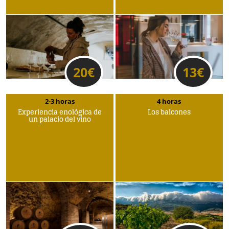
20
€
13
€
2-3 horas
4 horas
Experiencia enológica de
Los balcones
un palacio del vino