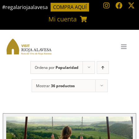
Saltar
#regalariojaalavesa
COMPRA AQUÍ
al
Mi cuenta
contenido
Ordena por
Popularidad
Mostrar
36 productos