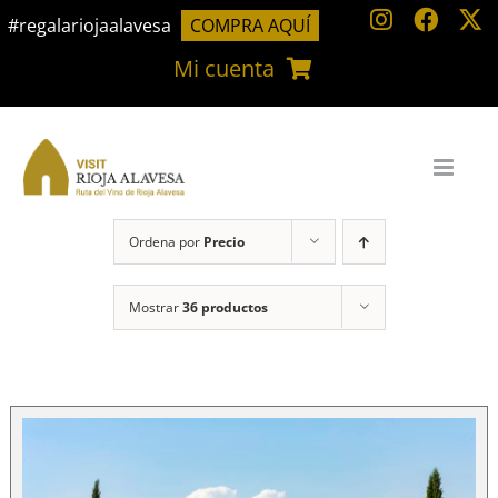
Saltar
#regalariojaalavesa
COMPRA AQUÍ
al
Mi cuenta
contenido
Ordena por
Precio
Mostrar
36 productos