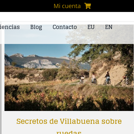
Mi cuenta
iencias
Blog
Contacto
EU
EN
Secretos de Villabuena sobre
ruedas