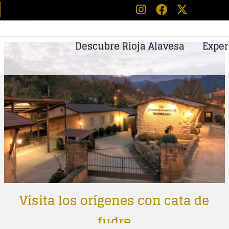
tos
Descubre Rioja Alavesa
Exper
Visita los orígenes con cata de
fudre