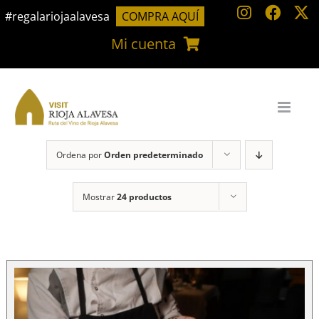
Saltar
#regalariojaalavesa
COMPRA AQUÍ
al
Mi cuenta
contenido
Ordena por
Orden predeterminado
Mostrar
24 productos