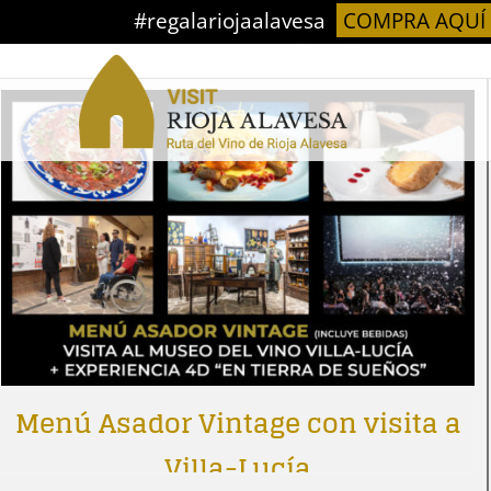
Saltar
#regalariojaalavesa
COMPRA AQUÍ
Ordena por
Orden predeterminado
Mostrar
12 produc
al
contenido
Menú Asador Vintage con visita a
Villa-Lucía