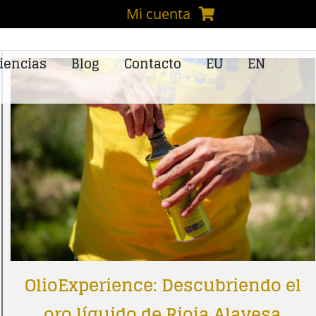
Mi cuenta
iencias
Blog
Contacto
EU
EN
OlioExperience: Descubriendo el
oro líquido de Rioja Alavesa