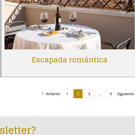
Escapada romántica
Anterior
1
2
3
…
9
Siguiente
sletter?