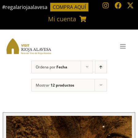
Saltar
#regalariojaalavesa
COMPRA AQUÍ
al
Mi cuenta
contenido
Ordena por
Fecha
Mostrar
12 productos