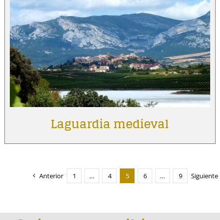
Laguardia medieval
Anterior
1
…
4
5
6
…
9
Siguiente