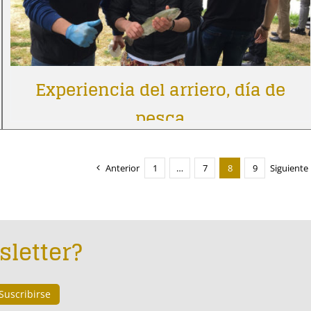
Experiencia del arriero, día de
pesca
Anterior
1
…
7
8
9
Siguiente
sletter?