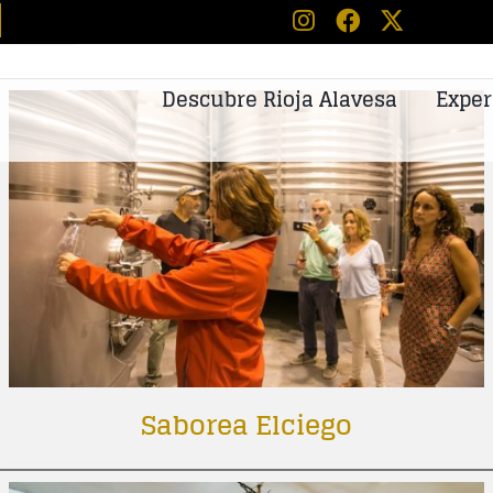
tos
Descubre Rioja Alavesa
Exper
Saborea Elciego