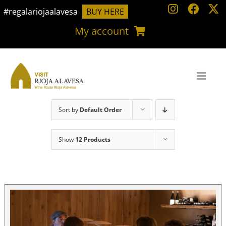
Skip
#regalariojaalavesa
BUY HERE
to
My account
content
Sort by
Default Order
Show
12 Products