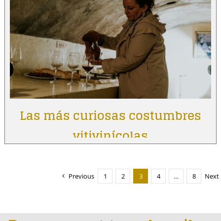
Las más curiosas costumbres
vitivinícolas
Previous
1
2
3
4
…
8
Next