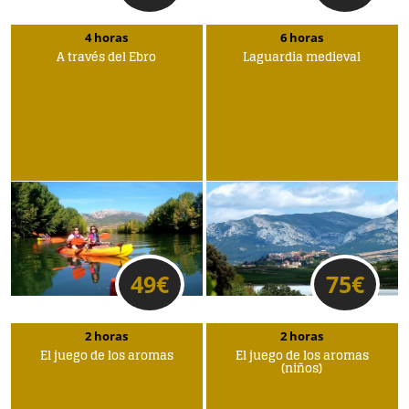
4 horas
6 horas
A través del Ebro
Laguardia medieval
49
€
75
€
2 horas
2 horas
El juego de los aromas
El juego de los aromas
(niños)