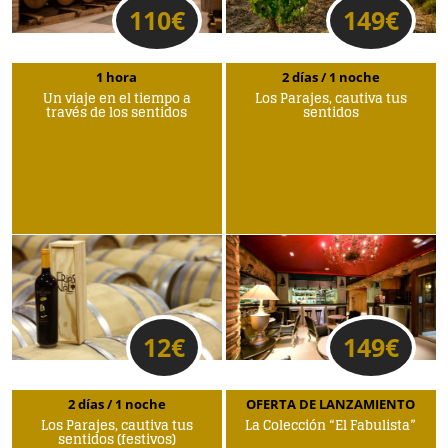
110
€
149
€
1 hora
2 días / 1 noche
Un viaje en el tiempo a
Los Parajes, cautiva tus
través de los sentidos
sentidos
12
€
149
€
2 días / 1 noche
OFERTA DE LANZAMIENTO
Los Parajes, cautiva tus
La Colección “El Fabulista”
sentidos (festivos)