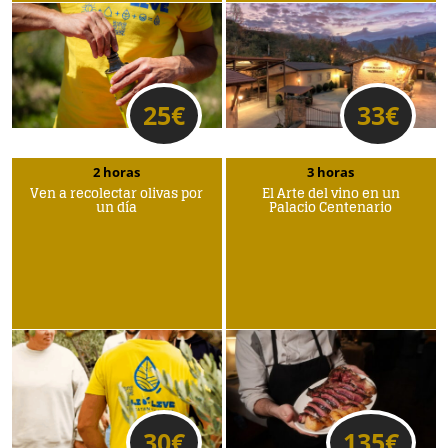
25
€
33
€
2 horas
3 horas
Ven a recolectar olivas por
El Arte del vino en un
un día
Palacio Centenario
30
€
135
€