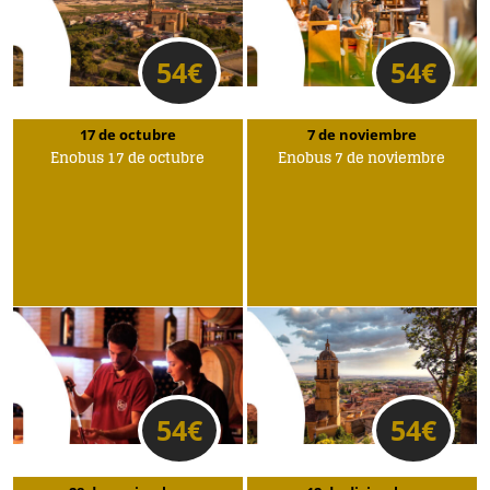
54
€
54
€
17 de octubre
7 de noviembre
Enobus 17 de octubre
Enobus 7 de noviembre
54
€
54
€