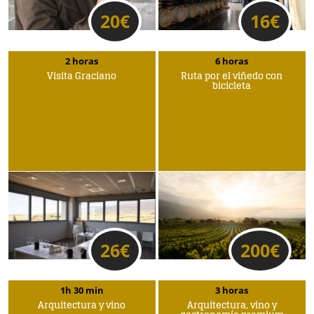
20
€
16
€
2 horas
6 horas
Visita Graciano
Ruta por el viñedo con
bicicleta
26
€
200
€
1h 30 min
3 horas
Arquitectura y vino
Arquitectura, vino y