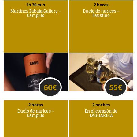
1h 30 min
2 horas
Martínez Zabala Gallery –
Duelo de narices –
Campillo
Faustino
60
€
55
€
2 horas
2 noches
Duelo de narices –
En el corazón de
Campillo
LAGUARDIA