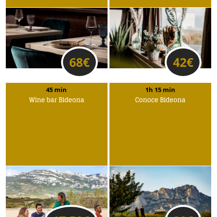
68
€
42
€
45 min
1h 15 min
Wine bar Bideona
Conoce Bideona