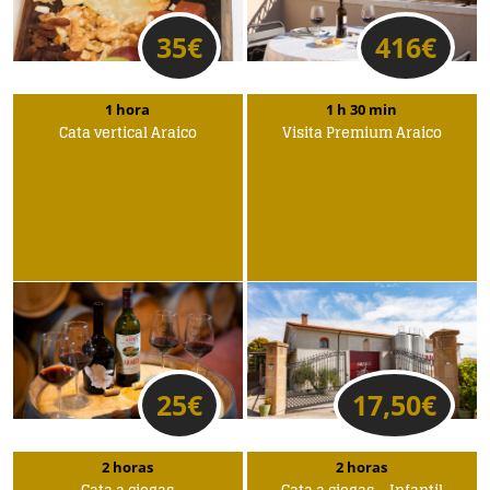
35
€
416
€
1 hora
1 h 30 min
Cata vertical Araico
Visita Premium Araico
25
€
17,50
€
2 horas
2 horas