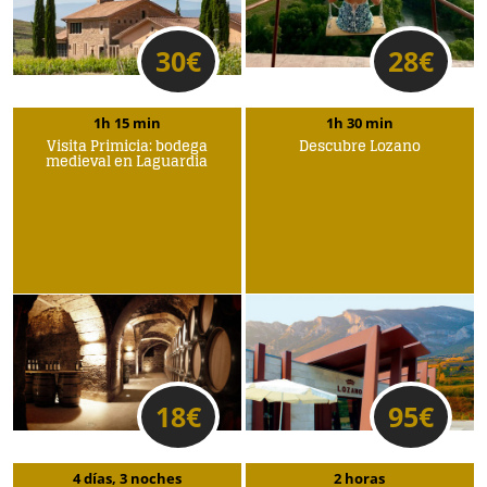
30
€
28
€
1h 15 min
1h 30 min
Visita Primicia: bodega
Descubre Lozano
medieval en Laguardia
18
€
95
€
4 días, 3 noches
2 horas