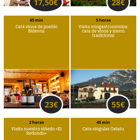
17,50
€
28
€
45 min
5 horas
Cata vinos de pueblo
Visita enogastronómica:
Bideona
cata de vinos y menú
tradicional
23
€
55
€
2 horas
45 min
Visita nuestro viñedo «El
Cata singular Ostatu
Redondo»