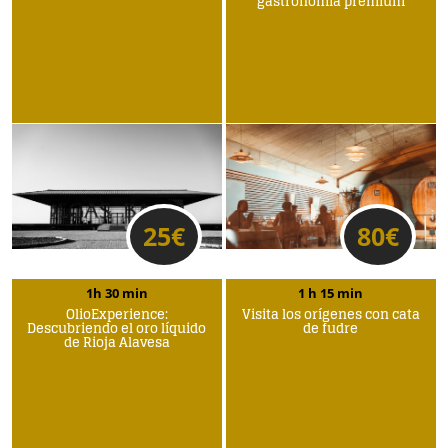
gastronomía premium
25
€
80
€
1h 30 min
1 h 15 min
OlioExperience:
Visita los orígenes con cata
Descubriendo el oro líquido
de fudre
de Rioja Alavesa