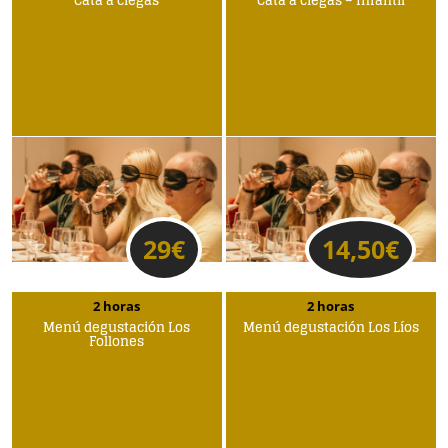
Cata a ciegas
Cata a ciegas – Infantil
29
€
14,50
€
2 horas
2 horas
Menú degustación Los
Menú degustación Los Líos
Follones