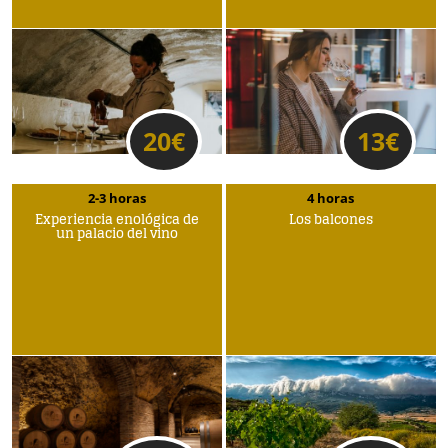
20
€
13
€
2-3 horas
4 horas
Experiencia enológica de
Los balcones
un palacio del vino