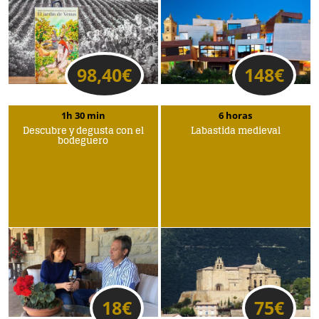
98,40
€
148
€
1h 30 min
6 horas
Descubre y degusta con el
Labastida medieval
bodeguero
18
€
75
€