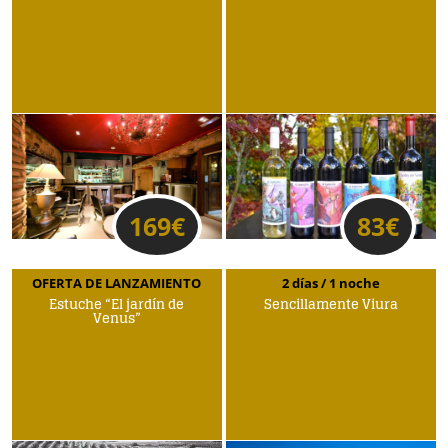
169
€
83
€
OFERTA DE LANZAMIENTO
2 días / 1 noche
Estuche “El jardín de
Sencillamente Viura
Venus”