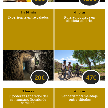
1 h 30 min
4 horas
Experiencia entre calados
Ruta autoguiada en
bicicleta eléctrica
20
€
47
€
2 horas
4 horas
El poder regenerador del
Senderismo y maridaje
ser humano (bomba de
entre viñedos
semillas)