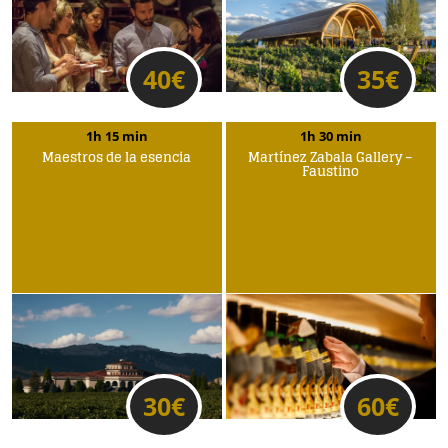
40
€
35
€
1h 15 min
1h 30 min
Maestros de la esencia
Martínez Zabala Gallery –
Faustino
30
€
60
€