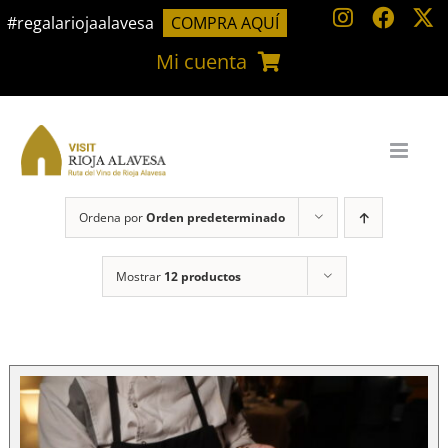
Saltar
#regalariojaalavesa
COMPRA AQUÍ
al
Mi cuenta
contenido
Ordena por
Orden predeterminado
Mostrar
12 productos