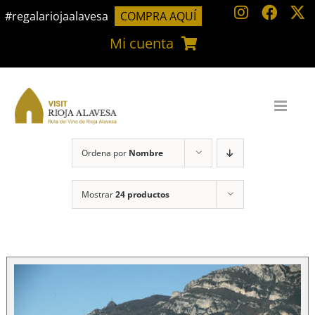
Saltar
#regalariojaalavesa
COMPRA AQUÍ
al
Mi cuenta
contenido
Ordena por
Nombre
Mostrar
24 productos