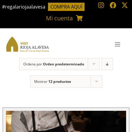
Saltar
#regalariojaalavesa
COMPRA AQUÍ
al
Mi cuenta
contenido
Ordena por
Orden predeterminado
Mostrar
12 productos