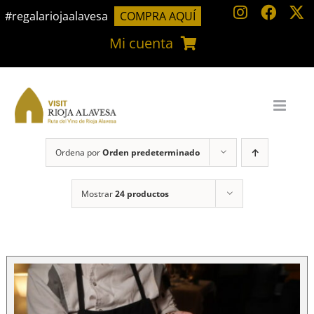
Saltar
#regalariojaalavesa
COMPRA AQUÍ
al
Mi cuenta
contenido
Ordena por
Orden predeterminado
Mostrar
24 productos