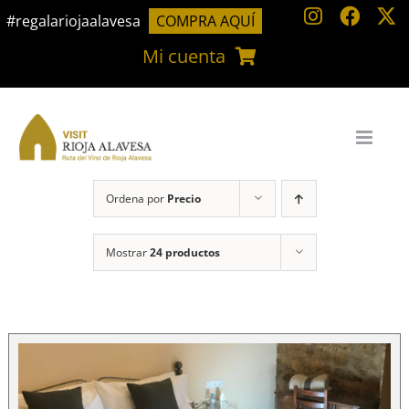
Saltar
#regalariojaalavesa
COMPRA AQUÍ
al
Mi cuenta
contenido
Ordena por
Precio
Mostrar
24 productos