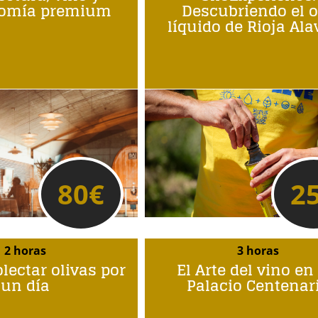
nomía premium
Descubriendo el o
líquido de Rioja Al
80
€
2
2 horas
3 horas
lectar olivas por
El Arte del vino en
un día
Palacio Centenar