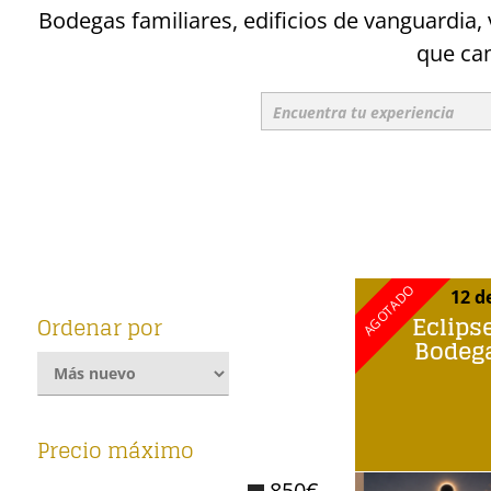
Bodegas familiares, edificios de vanguardia,
que cam
12 d
Eclips
Ordenar por
Bodeg
Precio máximo
850€