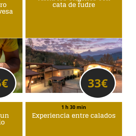
ro
cata de fudre
avesa
5
€
33
€
1 h 30 min
 un
Experiencia entre calados
io