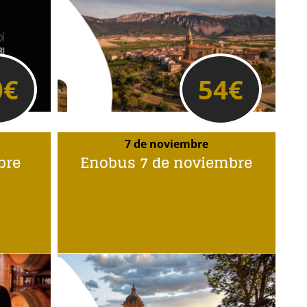
0
€
54
€
7 de noviembre
bre
Enobus 7 de noviembre