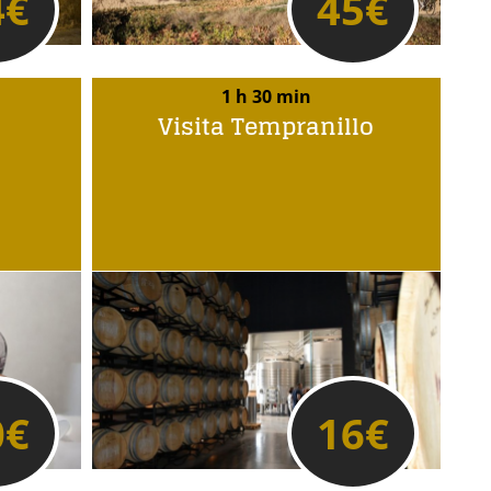
4
€
45
€
1 h 30 min
Visita Tempranillo
0
€
16
€