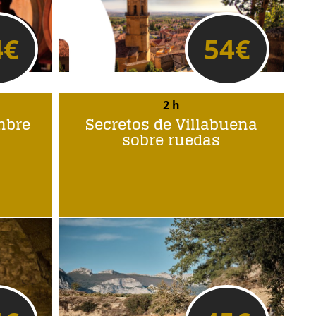
4
€
54
€
2 h
mbre
Secretos de Villabuena
sobre ruedas