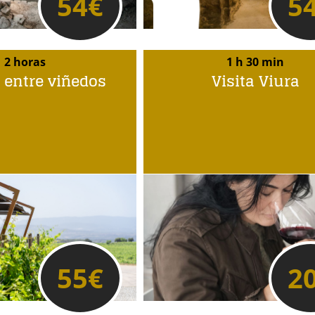
54
€
5
2 horas
1 h 30 min
 entre viñedos
Visita Viura
55
€
2