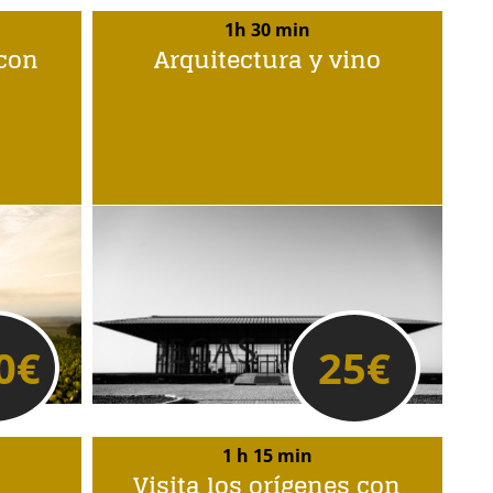
1h 30 min
 con
Arquitectura y vino
0
€
25
€
1 h 15 min
Visita los orígenes con