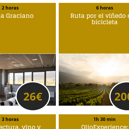
2 horas
6 horas
ta Graciano
Ruta por el viñedo
bicicleta
26
€
20
3 horas
1h 30 min
ectura, vino y
OlioExperience: