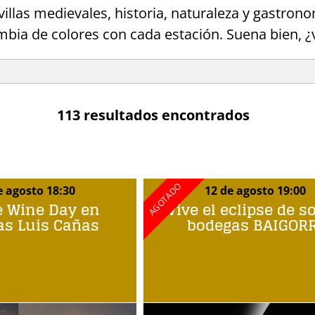
 villas medievales, historia, naturaleza y gast
bia de colores con cada estación. Suena bien, 
113 resultados encontrados
e agosto 18:30
12 de agosto 19:00
e Wine Day en
Vive el eclipse de s
as Luis Cañas
bodegas BAIGORR