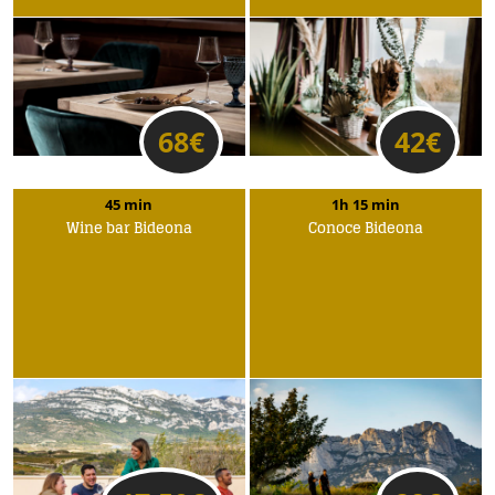
68
€
42
€
45 min
1h 15 min
Wine bar Bideona
Conoce Bideona