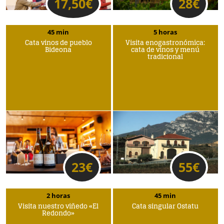
17,50
€
28
€
45 min
5 horas
Cata vinos de pueblo
Visita enogastronómica:
Bideona
cata de vinos y menú
tradicional
23
€
55
€
2 horas
45 min
Visita nuestro viñedo «El
Cata singular Ostatu
Redondo»