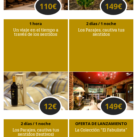
110
€
149
€
1 hora
2 días / 1 noche
Un viaje en el tiempo a
Los Parajes, cautiva tus
través de los sentidos
sentidos
12
€
149
€
2 días / 1 noche
OFERTA DE LANZAMIENTO
Los Parajes, cautiva tus
La Colección “El Fabulista”
sentidos (festivos)