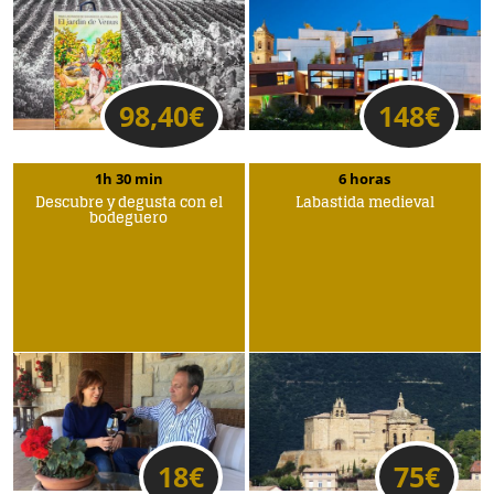
98,40
€
148
€
1h 30 min
6 horas
Descubre y degusta con el
Labastida medieval
bodeguero
18
€
75
€