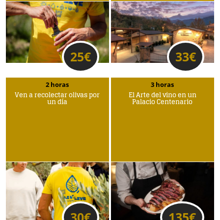
25
€
33
€
2 horas
3 horas
Ven a recolectar olivas por
El Arte del vino en un
un día
Palacio Centenario
30
€
135
€