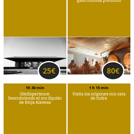
gastronomía premium
25
€
80
€
1h 30 min
1 h 15 min
OlioExperience:
Visita los orígenes con cata
Descubriendo el oro líquido
de fudre
de Rioja Alavesa