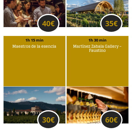
40
€
35
€
1h 15 min
1h 30 min
Maestros de la esencia
Martínez Zabala Gallery –
Faustino
30
€
60
€