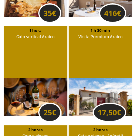
35
€
416
€
1 hora
1 h 30 min
Cata vertical Araico
Visita Premium Araico
25
€
17,50
€
2 horas
2 horas