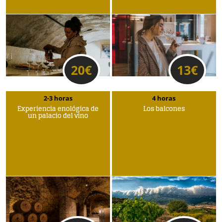
20
€
13
€
2-3 horas
4 horas
Experiencia enológica de
Los balcones
un palacio del vino