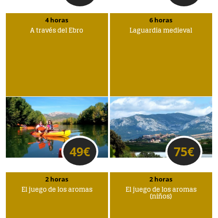
4 horas
6 horas
A través del Ebro
Laguardia medieval
49
€
75
€
2 horas
2 horas
El juego de los aromas
El juego de los aromas
(niños)