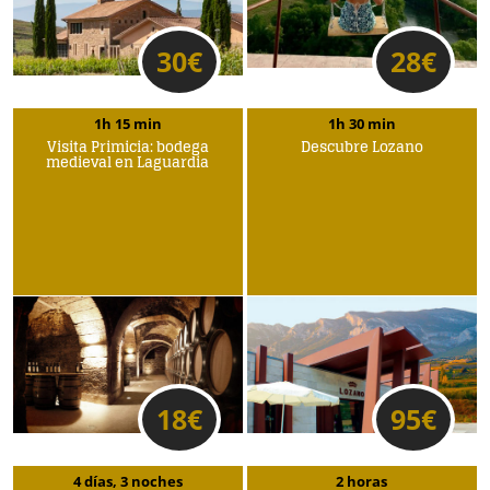
30
€
28
€
1h 15 min
1h 30 min
Visita Primicia: bodega
Descubre Lozano
medieval en Laguardia
18
€
95
€
4 días, 3 noches
2 horas