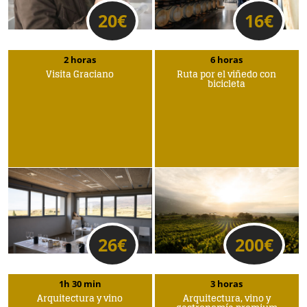
20
€
16
€
2 horas
6 horas
Visita Graciano
Ruta por el viñedo con
bicicleta
26
€
200
€
1h 30 min
3 horas
Arquitectura y vino
Arquitectura, vino y