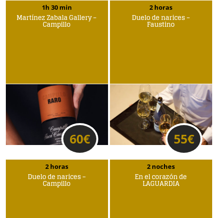
1h 30 min
2 horas
Martínez Zabala Gallery –
Duelo de narices –
Campillo
Faustino
60
€
55
€
2 horas
2 noches
Duelo de narices –
En el corazón de
Campillo
LAGUARDIA