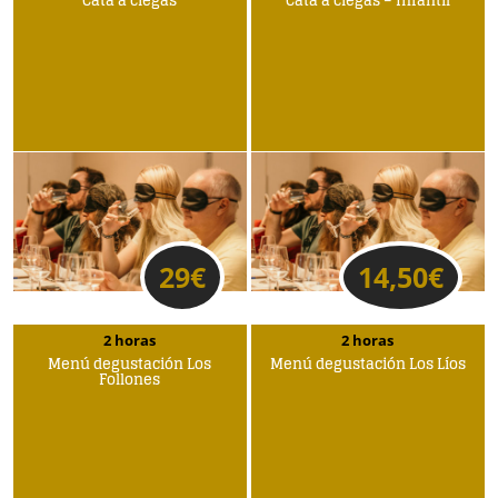
Cata a ciegas
Cata a ciegas – Infantil
29
€
14,50
€
2 horas
2 horas
Menú degustación Los
Menú degustación Los Líos
Follones