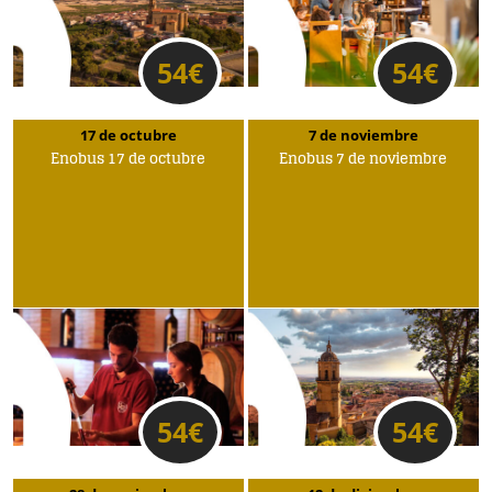
54
€
54
€
17 de octubre
7 de noviembre
Enobus 17 de octubre
Enobus 7 de noviembre
54
€
54
€