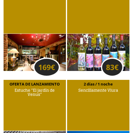
169
€
83
€
OFERTA DE LANZAMIENTO
2 días / 1 noche
Estuche “El jardín de
Sencillamente Viura
Venus”