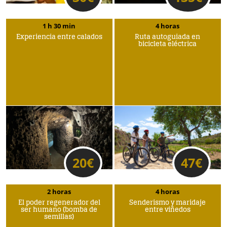
1 h 30 min
4 horas
Experiencia entre calados
Ruta autoguiada en
bicicleta eléctrica
20
€
47
€
2 horas
4 horas
El poder regenerador del
Senderismo y maridaje
ser humano (bomba de
entre viñedos
semillas)