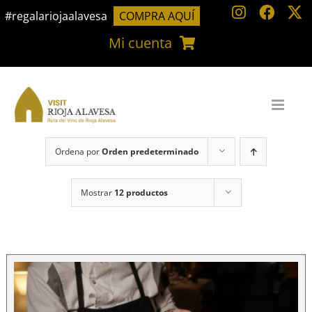
Saltar
#regalariojaalavesa
COMPRA AQUÍ
al
Mi cuenta
contenido
Ordena por
Orden predeterminado
Mostrar
12 productos