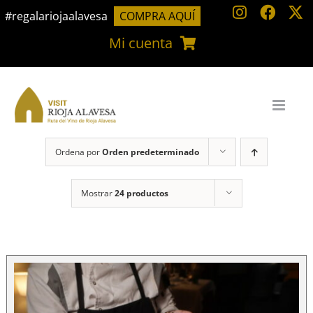
Saltar
#regalariojaalavesa
COMPRA AQUÍ
al
Mi cuenta
contenido
Ordena por
Orden predeterminado
Mostrar
24 productos