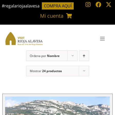
Saltar
#regalariojaalavesa
COMPRA AQUÍ
al
Mi cuenta
contenido
Ordena por
Nombre
Mostrar
24 productos