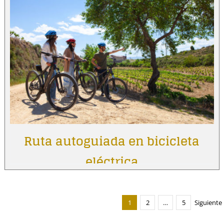
Ruta autoguiada en bicicleta
eléctrica
1
2
…
5
Siguiente