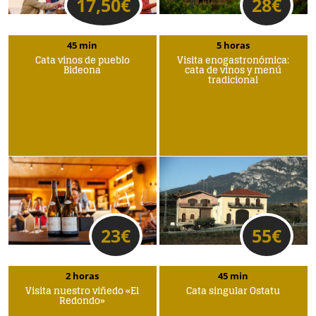
17,50
€
28
€
45 min
5 horas
Cata vinos de pueblo
Visita enogastronómica:
Bideona
cata de vinos y menú
tradicional
23
€
55
€
2 horas
45 min
Visita nuestro viñedo «El
Cata singular Ostatu
Redondo»