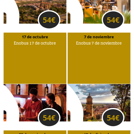
54
€
54
€
17 de octubre
7 de noviembre
Enobus 17 de octubre
Enobus 7 de noviembre
54
€
54
€