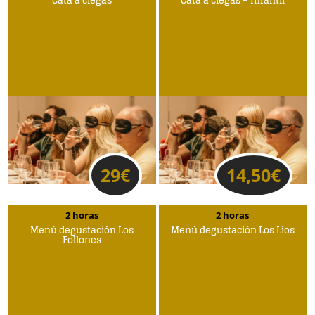
Cata a ciegas
Cata a ciegas – Infantil
29
€
14,50
€
2 horas
2 horas
Menú degustación Los
Menú degustación Los Líos
Follones