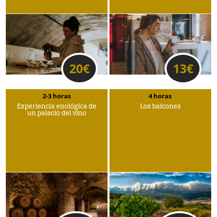
20
€
13
€
2-3 horas
4 horas
Experiencia enológica de
Los balcones
un palacio del vino