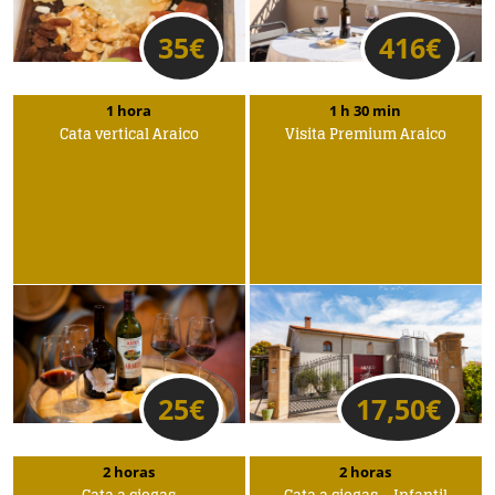
35
€
416
€
1 hora
1 h 30 min
Cata vertical Araico
Visita Premium Araico
25
€
17,50
€
2 horas
2 horas