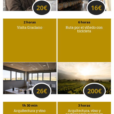
20
€
16
€
2 horas
6 horas
Visita Graciano
Ruta por el viñedo con
bicicleta
26
€
200
€
1h 30 min
3 horas
Arquitectura y vino
Arquitectura, vino y