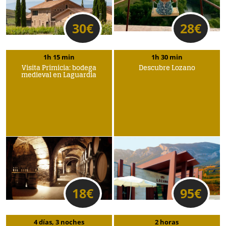
30
€
28
€
1h 15 min
1h 30 min
Visita Primicia: bodega
Descubre Lozano
medieval en Laguardia
18
€
95
€
4 días, 3 noches
2 horas