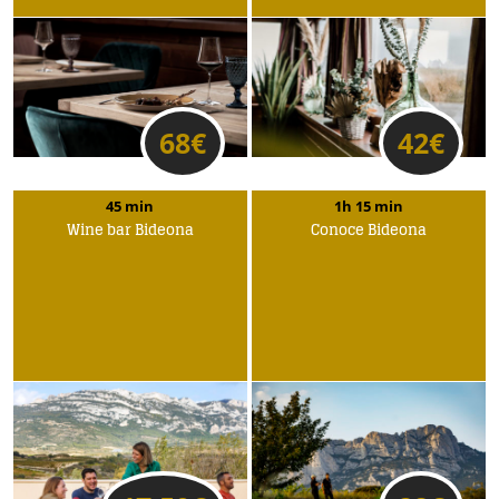
68
€
42
€
45 min
1h 15 min
Wine bar Bideona
Conoce Bideona