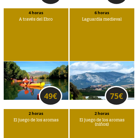
4 horas
6 horas
A través del Ebro
Laguardia medieval
49
€
75
€
2 horas
2 horas
El juego de los aromas
El juego de los aromas
(niños)