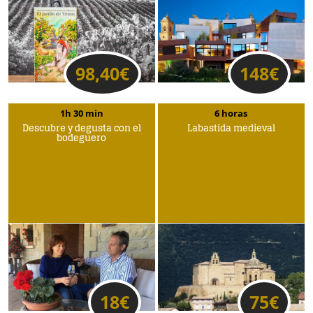
98,40
€
148
€
1h 30 min
6 horas
Descubre y degusta con el
Labastida medieval
bodeguero
18
€
75
€