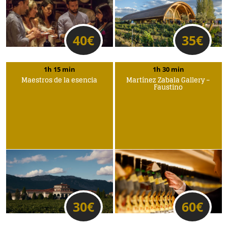
40
€
35
€
1h 15 min
1h 30 min
Maestros de la esencia
Martínez Zabala Gallery –
Faustino
30
€
60
€