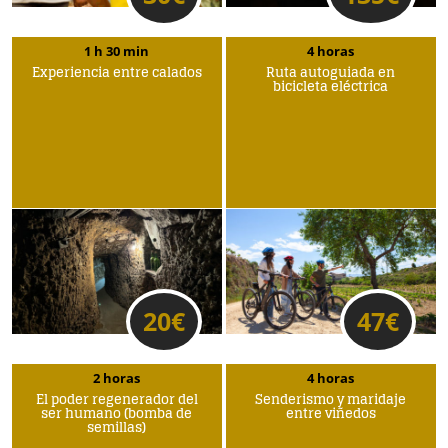
1 h 30 min
4 horas
Experiencia entre calados
Ruta autoguiada en
bicicleta eléctrica
20
€
47
€
2 horas
4 horas
El poder regenerador del
Senderismo y maridaje
ser humano (bomba de
entre viñedos
semillas)