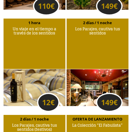
110
€
149
€
1 hora
2 días / 1 noche
Un viaje en el tiempo a
Los Parajes, cautiva tus
través de los sentidos
sentidos
12
€
149
€
2 días / 1 noche
OFERTA DE LANZAMIENTO
Los Parajes, cautiva tus
La Colección “El Fabulista”
sentidos (festivos)