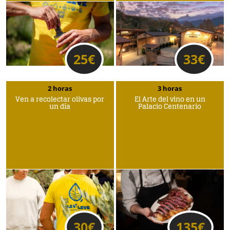
25
€
33
€
2 horas
3 horas
Ven a recolectar olivas por
El Arte del vino en un
un día
Palacio Centenario
30
€
135
€