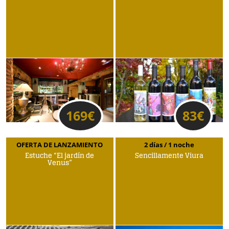
169
€
83
€
OFERTA DE LANZAMIENTO
2 días / 1 noche
Estuche “El jardín de
Sencillamente Viura
Venus”