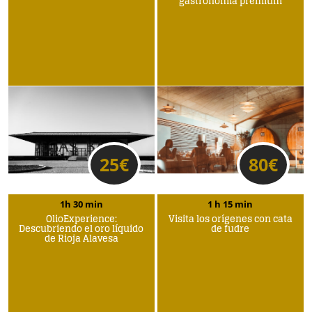
gastronomía premium
25
€
80
€
1h 30 min
1 h 15 min
OlioExperience:
Visita los orígenes con cata
Descubriendo el oro líquido
de fudre
de Rioja Alavesa