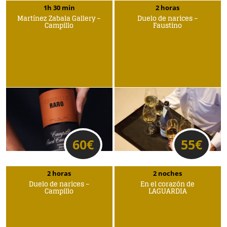
1h 30 min
2 horas
Martínez Zabala Gallery –
Duelo de narices –
Campillo
Faustino
60
€
55
€
2 horas
2 noches
Duelo de narices –
En el corazón de
Campillo
LAGUARDIA