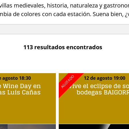
 villas medievales, historia, naturaleza y gast
bia de colores con cada estación. Suena bien, 
113 resultados encontrados
e agosto 18:30
12 de agosto 19:00
e Wine Day en
Vive el eclipse de s
as Luis Cañas
bodegas BAIGORR