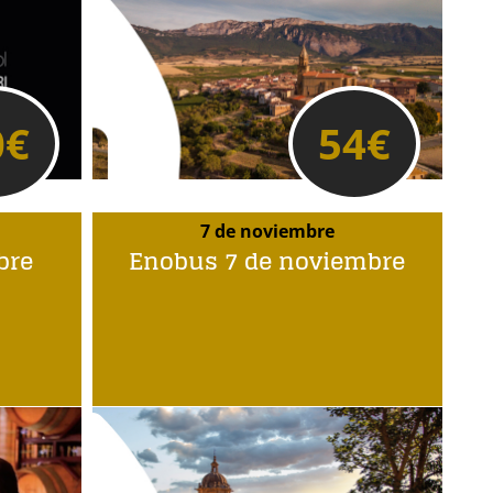
0
€
54
€
7 de noviembre
bre
Enobus 7 de noviembre