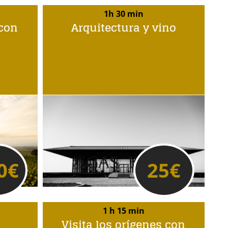
1h 30 min
 con
Arquitectura y vino
0
€
25
€
1 h 15 min
Visita los orígenes con