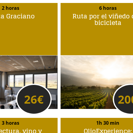
2 horas
6 horas
ta Graciano
Ruta por el viñedo
bicicleta
26
€
20
3 horas
1h 30 min
ectura, vino y
OlioExperience: