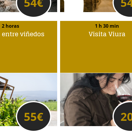
54
€
5
2 horas
1 h 30 min
 entre viñedos
Visita Viura
55
€
2