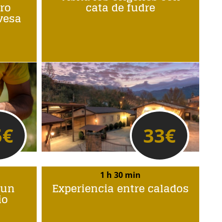
ro
cata de fudre
avesa
5
€
33
€
1 h 30 min
 un
Experiencia entre calados
io