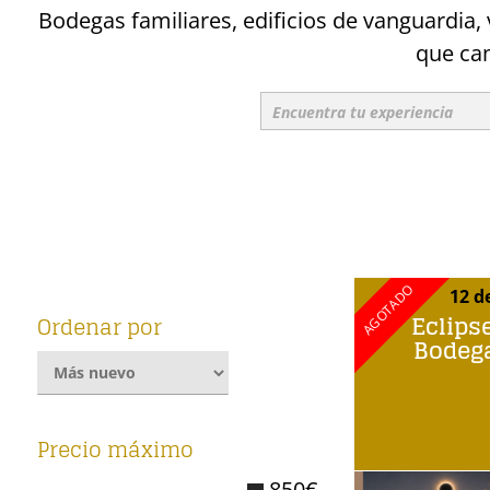
Bodegas familiares, edificios de vanguardia,
que cam
12 d
Eclips
Ordenar por
Bodeg
Precio máximo
850€