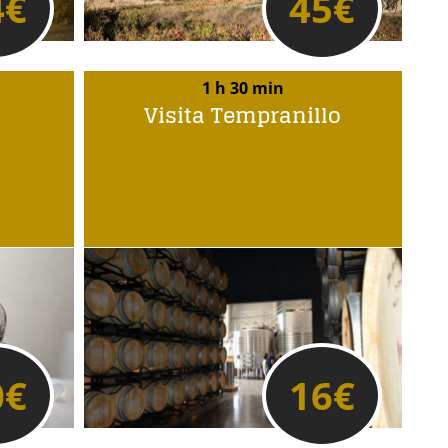
4
€
45
€
1 h 30 min
Visita Tempranillo
0
€
16
€