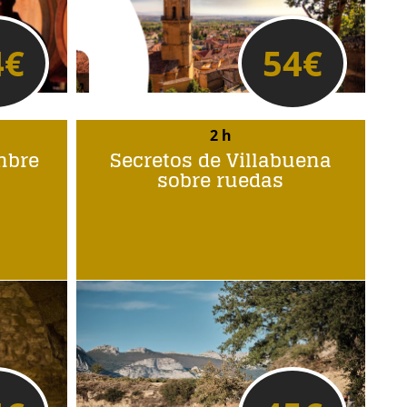
4
€
54
€
2 h
mbre
Secretos de Villabuena
sobre ruedas