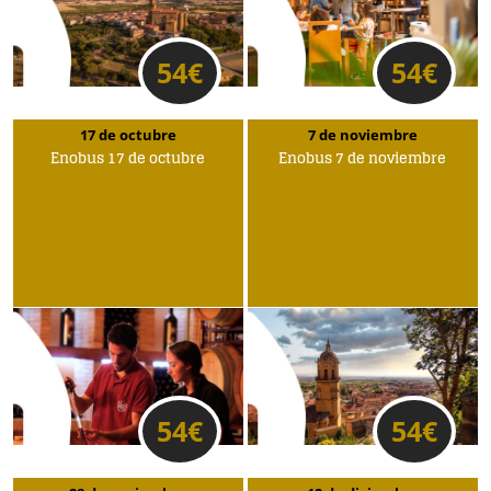
54
€
54
€
17 de octubre
7 de noviembre
Enobus 17 de octubre
Enobus 7 de noviembre
54
€
54
€