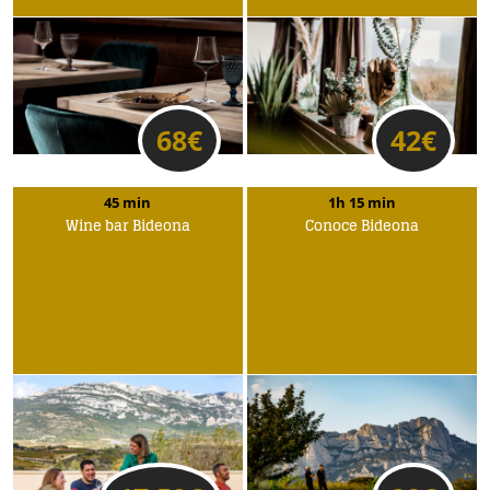
68
€
42
€
45 min
1h 15 min
Wine bar Bideona
Conoce Bideona