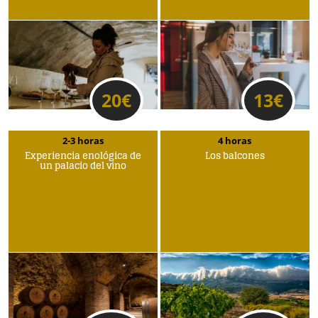
20
€
13
€
2-3 horas
4 horas
Experiencia enológica de
Los balcones
un palacio del vino