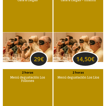
Cata a ciegas
Cata a ciegas – Infantil
29
€
14,50
€
2 horas
2 horas
Menú degustación Los
Menú degustación Los Líos
Follones