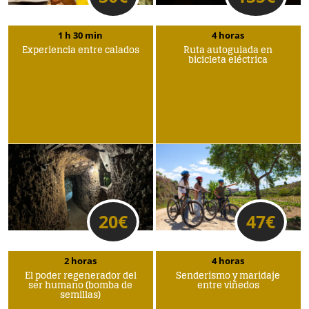
1 h 30 min
4 horas
Experiencia entre calados
Ruta autoguiada en
bicicleta eléctrica
20
€
47
€
2 horas
4 horas
El poder regenerador del
Senderismo y maridaje
ser humano (bomba de
entre viñedos
semillas)