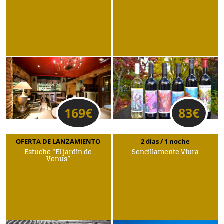
169
€
83
€
OFERTA DE LANZAMIENTO
2 días / 1 noche
Estuche “El jardín de
Sencillamente Viura
Venus”