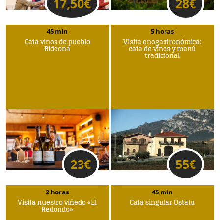
17,50
€
28
€
45 min
5 horas
Cata vinos de pueblo
Visita enogastronómica:
Bideona
cata de vinos y menú
tradicional
23
€
55
€
2 horas
45 min
Visita nuestro viñedo «El
Cata singular Ostatu
Redondo»