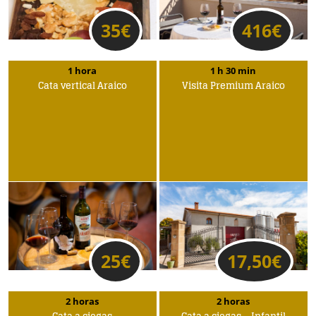
35
€
416
€
1 hora
1 h 30 min
Cata vertical Araico
Visita Premium Araico
25
€
17,50
€
2 horas
2 horas