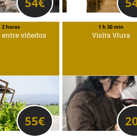
54
€
5
2 horas
1 h 30 min
 entre viñedos
Visita Viura
55
€
2