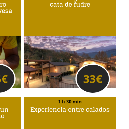
ro
cata de fudre
avesa
5
€
33
€
1 h 30 min
 un
Experiencia entre calados
io